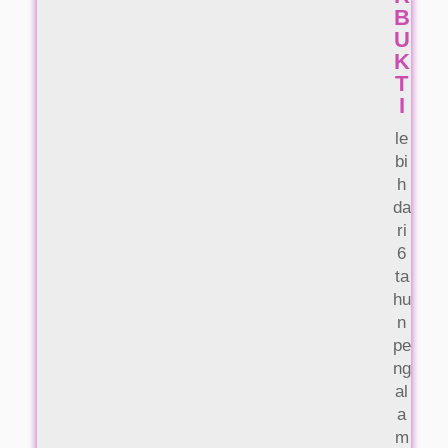
B
U
K
T
I
le
bi
h
da
ri
6
ta
hu
n
pe
ng
al
a
m