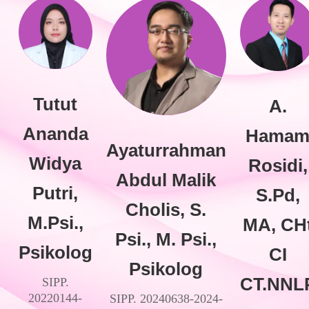
Tutut
A.
Ananda
Hama
Ayaturrahman
Widya
Rosidi,
Abdul Malik
Putri,
S.Pd,
Cholis, S.
M.Psi.,
MA, CH
Psi., M. Psi.,
Psikolog
CI
Psikolog
CT.NNL
SIPP.
20220144-
SIPP. 20240638-2024-