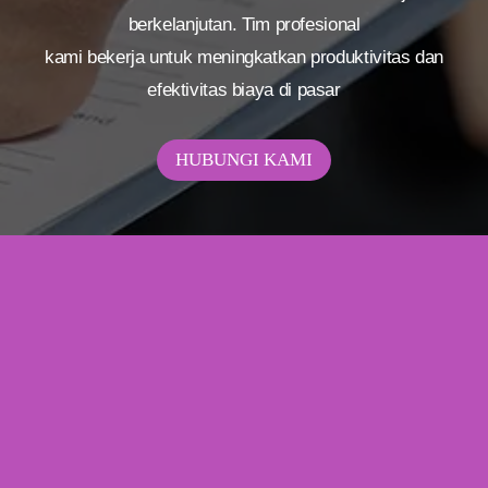
berkelanjutan. Tim profesional
kami bekerja untuk meningkatkan produktivitas dan
efektivitas biaya di pasar
HUBUNGI KAMI