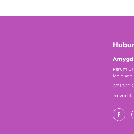
Hubun
Amygda
Perum Gri
Mojolangu
0811 300 
amygdala